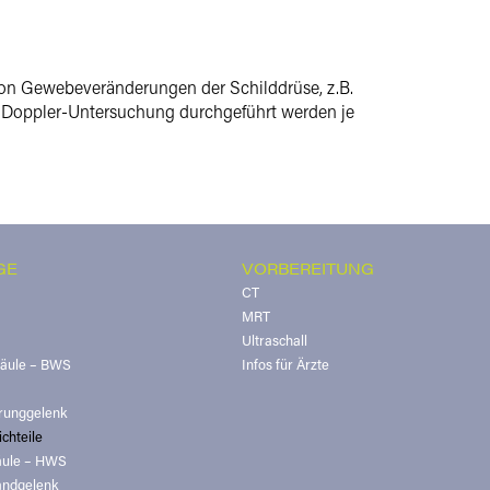
 von Gewebeveränderungen der Schilddrüse, z.B.
 Doppler-Untersuchung durchgeführt werden je
GE
VORBEREITUNG
CT
MRT
Ultraschall
säule – BWS
Infos für Ärzte
runggelenk
chteile
äule – HWS
andgelenk