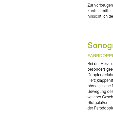
Zur vorbeugen
kontrastmittel
hinsichtlich d
Sonogr
FARBDOPP
Bei der Herz- 
besonders gee
Dopplerverfah
Herz(klappen)f
physikalische P
Bewegung des O
welcher Geschw
Blutgefäßen – 
der Farbdopple