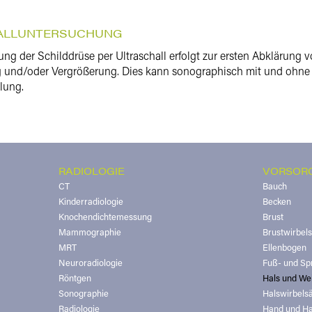
ALLUNTERSUCHUNG
ng der Schilddrüse per Ultraschall erfolgt zur ersten Abklärung
 und/oder Vergrößerung. Dies kann sonographisch mit und ohne
lung.
RADIOLOGIE
VORSOR
CT
Bauch
Kinderradiologie
Becken
Knochendichtemessung
Brust
Mammographie
Brustwirbel
MRT
Ellenbogen
Neuroradiologie
Fuß- und Sp
Röntgen
Hals und Wei
Sonographie
Halswirbels
Radiologie
Hand und H