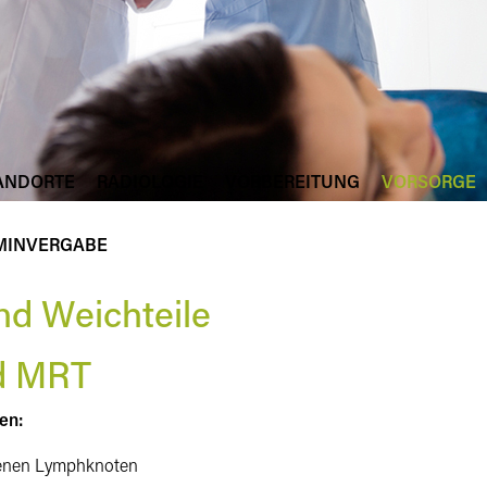
ANDORTE
RADIOLOGIE
VORBEREITUNG
VORSORGE
MINVERGABE
nd Weichteile
d MRT
en:
enen Lymphknoten