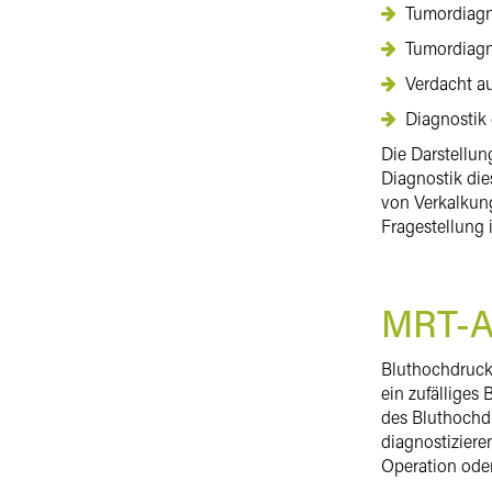
Tumordiagn
Tumordiagn
Verdacht a
Diagnostik
Die Darstellun
Diagnostik die
von Verkalkun
Fragestellung 
MRT-An
Bluthochdruck 
ein zufälliges
des Bluthochd
diagnostiziere
Operation oder