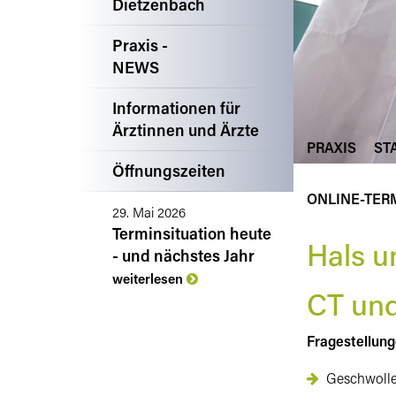
Dietzenbach
Praxis -
NEWS
Informationen für
Ärztinnen und Ärzte
PRAXIS
ST
Öffnungszeiten
ONLINE-TER
29. Mai 2026
Terminsituation heute
Hals u
- und nächstes Jahr
weiterlesen
CT un
Fragestellung
Geschwoll