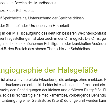
ostik im Bereich des Mundbodens
ostik des Kehlkopfes
uf Speichelsteine, Untersuchung der Speicheldrüsen
 der Stimmbänder, Ursachen von Heiserkeit
g in der MRT ist aufgrund des deutlich besseren Weichteilkontra
ser Fragestellungen ist aber auch in der CT möglich. Die CT ist ge
gen oder einer knöchernen Beteiligung oder krankhaften Verände
i.d.R. den Bereich des oberen Thorax bis zur Schädelbasis.
giographie der Halsgefäße
ist eine weitverbreitete Erkrankung, die anfangs ohne merkbare B
 Blutdruckmessen entdeckt. Leider ist es aber auch oftmals erst ei
rucks, den Schädigungen der kleinen und größeren Blutgefäße. E
n, so dass rechtzeitig eine medikamentöse, vorbeugende Behandl
 Einbringung einer Gefäßstütze (Stent) durchgeführt werden kan