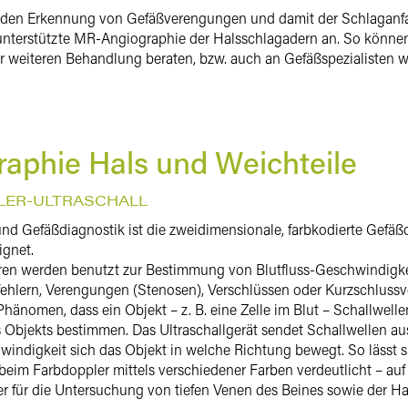
den Erkennung von Gefäßverengungen und damit der Schlaganfall
unterstützte MR-Angiographie der Halsschlagadern an. So können wi
er weiteren Behandlung beraten, bzw. auch an Gefäßspezialisten we
aphie Hals und Weichteile
LER-ULTRASCHALL
und Gefäßdiagnostik ist die zweidimensionale, farbkodierte Gefä
ignet.
ren werden benutzt zur Bestimmung von Blutfluss-Geschwindigke
ehlern, Verengungen (Stenosen), Verschlüssen oder Kurzschlussv
hänomen, dass ein Objekt – z. B. eine Zelle im Blut – Schallwellen 
bjekts bestimmen. Das Ultraschallgerät sendet Schallwellen aus
indigkeit sich das Objekt in welche Richtung bewegt. So lässt s
beim Farbdoppler mittels verschiedener Farben verdeutlicht – auf
r für die Untersuchung von tiefen Venen des Beines sowie der Hals