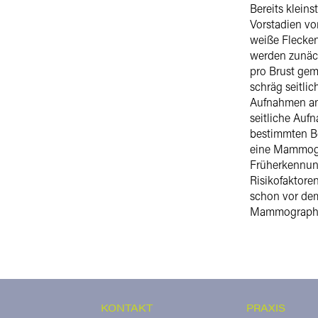
Bereits klein
Vorstadien vo
weiße Flecken
werden zunäc
pro Brust gem
schräg seitlic
Aufnahmen ang
seitliche Auf
bestimmten Be
eine Mammogra
Früherkennun
Risikofaktore
schon vor dem
Mammographie
KONTAKT
PRAXIS