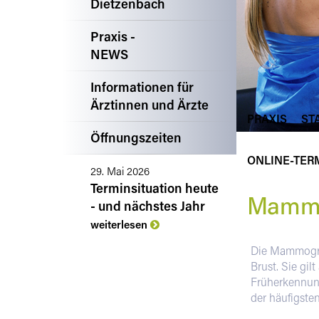
Dietzenbach
Praxis -
NEWS
Informationen für
Ärztinnen und Ärzte
PRAXIS
ST
Öffnungszeiten
ONLINE-TER
29. Mai 2026
Terminsituation heute
Mammo
- und nächstes Jahr
weiterlesen
Die Mammogra
Brust. Sie gil
Früherkennun
der häufigste