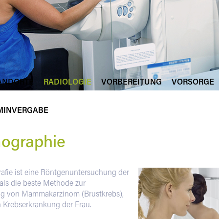
ANDORTE
RADIOLOGIE
VORBEREITUNG
VORSORGE
MINVERGABE
graphie
fie ist eine Röntgenuntersuchung der
t als die beste Methode zur
g von Mammakarzinom (Brustkrebs),
n Krebserkrankung der Frau.