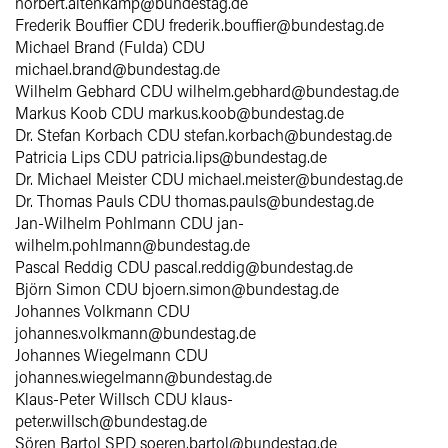
norbert.altenkamp@bundestag.de
Frederik Bouffier CDU frederik.bouffier@bundestag.de
Michael Brand (Fulda) CDU
michael.brand@bundestag.de
Wilhelm Gebhard CDU wilhelm.gebhard@bundestag.de
Markus Koob CDU markus.koob@bundestag.de
Dr. Stefan Korbach CDU stefan.korbach@bundestag.de
Patricia Lips CDU patricia.lips@bundestag.de
Dr. Michael Meister CDU michael.meister@bundestag.de
Dr. Thomas Pauls CDU thomas.pauls@bundestag.de
Jan-Wilhelm Pohlmann CDU jan-
wilhelm.pohlmann@bundestag.de
Pascal Reddig CDU pascal.reddig@bundestag.de
Björn Simon CDU bjoern.simon@bundestag.de
Johannes Volkmann CDU
johannes.volkmann@bundestag.de
Johannes Wiegelmann CDU
johannes.wiegelmann@bundestag.de
Klaus-Peter Willsch CDU klaus-
peter.willsch@bundestag.de
Sören Bartol SPD soeren.bartol@bundestag.de