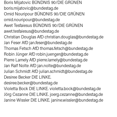
Boris Mijatovic BÜNDNIS 90/DIE GRÜNEN
boris.mijatovic@bundestag.de
Omid Nouripour BÜNDNIS 90/DIE GRÜNEN
omid.nouripour@bundestag.de
Awet Tesfaiesus BÜNDNIS 90/DIE GRÜNEN
awet.tesfaiesus@bundestag.de
Christian Douglas AfD christian.douglas@bundestag.de
Jan Feser AfD jan.feser@bundestag.de
Thomas Fetsch AfD thomas.fetsch@bundestag.de
Robin Jünger AfD robin.juenger@bundestag.de
Pierre Lamely AfD pierre.lamely@bundestag.de
Jan Ralf Nolte AfD jan.nolte@bundestag.de
Julian Schmidt AfD julian.schmidt@bundestag.de
Desiree Becker DIE LINKE.
desiree.becker@bundestag.de
Violetta Bock DIE LINKE. violetta.bock@bundestag.de
Jörg Cezanne DIE LINKE. joerg.cezanne@bundestag.de
Janine Wissler DIE LINKE. janine.wissler@bundestag.de